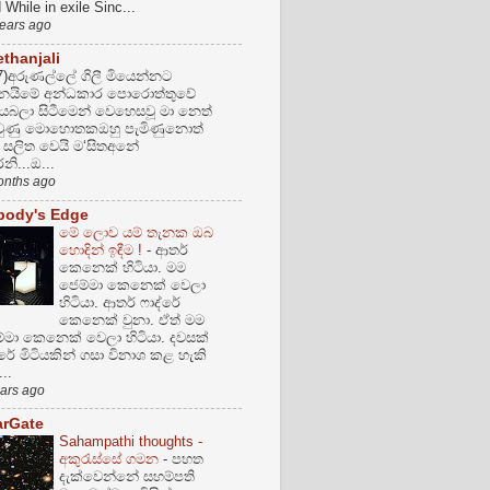
 While in exile Sinc...
years ago
thanjali
7)අරුණල්ලේ ගිලී මියෙන්නට
නයිමේ අන්ධකාර පොරොත්තුවේ
්‍රියබලා සිටීමෙන් වෙහෙසවූ මා නෙත්
වුණු මොහොතකඔහු පැමිණුනොත්
ි සලිත වෙයි ම‘සිතඅනේ
රනි...ඔ...
onths ago
body's Edge
මේ ලොව යම් තැනක ඔබ
හොඳින් ඉඳීම !
-
ආතර්
කෙනෙක් හිටියා. මම
ජෙම්මා කෙනෙක් වෙලා
හිටියා. ආතර් ෆාද්රේ
කෙනෙක් වුනා. ඒත් මම
්මා කෙනෙක් වෙලා හිටියා. දවසක්
්රේ මිටියකින් ගසා විනාශ කළ හැකි
..
ears ago
arGate
Sahampathi thoughts -
අකුරැස්සේ ගමන
-
පහත
දැක්වෙන්නේ සහම්පති