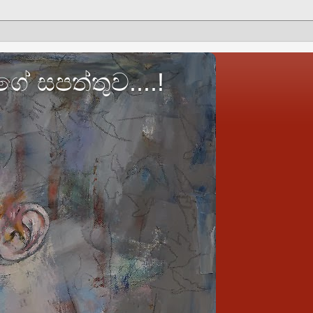
ේ සපත්තුව....!