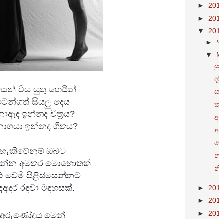
►
20
►
20
▼
20
►
▼
ස
දඬ
සන් විය යුතු හෙයින්
ස
ටන්ගත් සියලු දෙය
ක
ඇඳ ඉන්නද චිත්‍රය?
ඇ
ොගයා ඉන්නද ගීතය?
අ
ම
හැකිවේනම් ඔබට
න
වෙන්න අමතර මොහොතක්
න
 වෙමි පිළිස්සෙන්නට
ෙඅදර රඳවා මඳහසක්.
►
20
►
20
►
20
අරුණෝදය මෙන්