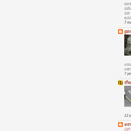
සහන
මත
මත 
අරග
7 m
දුකා
සෙන
කොන
7 y
නි
12 
නොස
රන