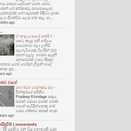
ය සොයා දෙවියන් වෙත යාමට
්තෙන් මේ කර්කෂවූ මහපොළොව
යම්තරමක් හෝ සැපතක් විඳීමට දරණ
ලය ජීවත්වීම ලෙස නම් කළ හැ...
onths ago
..
ඒ කාලය ආයේ පතමි !
-
ගඟට කැපූ ඉනි ගංදියෙ
පාවෙනවා බලා උනිමි
පළගැටියෙකු විලසින් නුඹ
පහන් දැල්ල වෙතම ඇදුනි
මහාමෙරක් උසට තිබුනු
ෙහස හෙමි හෙමින් ලිහුනි හදේ
ක සුව...
ears ago
කමට වගේ
පාර ඉවර වෙනතුරු මම
-
පින්තූරයේ අයිතිය
Pradeep Kirindage සතුය.
පාරක් සොයා පාරක් පාරක්
ගානේ ඇවිදින්නෙකු නම්
බෙදා ගත්තාට කමක් නැත.
years ago
ිදුවීම් | nonevents
්
-
රිදී දෝළිය රන් විය නොහැකි වුණ