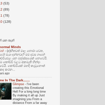
13
(53)
12
(89)
11
(78)
10
(128)
් යන තැන්
normal Minds
ුමක්
-
(අ)හිතවත් මාල හොරා වෙත,
රෝ ඔයා දන්නවද? මම දවස ගානේ
්චියවල යන මනුස්සයෙක් නෙවෙයි.
ම කෝච්චි වලට අකමැති හින්දා
ෙයි. කෝච්චියක් මඟදි කැඩුනොත්
කද කරන...
ears ago
ne In The Dark.......
Glimpse
-
I've been
creating this Emotional
Hell For a long long time
By making it all up Just
imagining you From a
distance From a far away