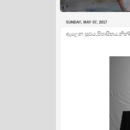
SUNDAY, MAY 07, 2017
ඇලෙන සුළුය,පිපාසිතය,නින්ද