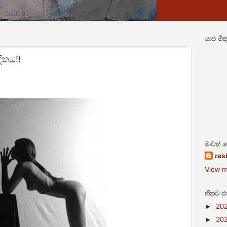
යාළු මිත
ිතය!!
මංවත් 
ras
View m
හිතට එ
►
20
►
20