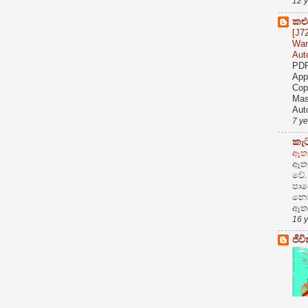
12 
කළ
[J7
War
Aut
PDF
App
Cop
Mas
Auto
7 y
කැට
ඈත 
ඈත 
වේ.
පාව
නොල
ඈතට 
16 
ජීව