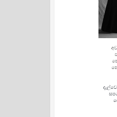
අව
ප
නො
න
දැල්
සපථ
ද