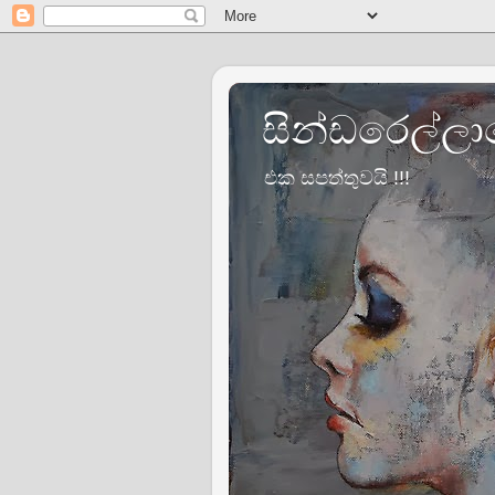
සින්ඩරෙල්ලාග
එක සපත්තුවයි !!!