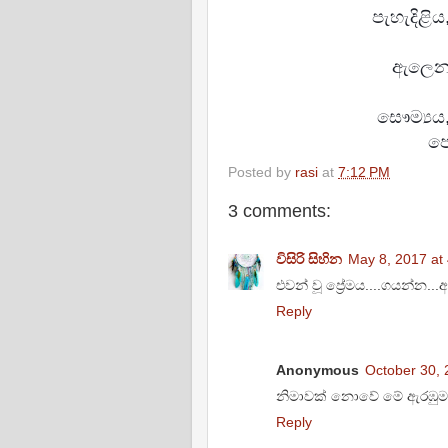
පැහැදිළි
ඇලෙන ස
සෞම්‍යය
පෙ
Posted by
rasi
at
7:12 PM
3 comments:
විසිරි සිහින
May 8, 2017 at
එවන් වූ ප්‍රේමය....ගයන්න...අඳ
Reply
Anonymous
October 30, 
නිමාවක් නොවේ මේ ඇරඹුමක්
Reply