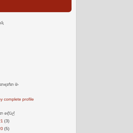
ුරු
නොදන්න මං
i
y complete profile
න දේවල්
21
(3)
20
(5)