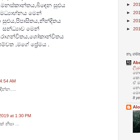
ය,මනස්කාන්තය,බිඳෙන සුළුය
►
20
මධ්‍යාහ්නය මෙන්
►
20
ුළුය,පිපාසිතය,නින්දිතය
►
20
සන්ධ්‍යාව මෙන්
►
20
,රාගන්විතය,ශෝකාන්විතය
ම්වත ,මගේ ප්‍රේමය .
නෑ ගමන
Ab
ලිය
හො
කොච
 4:54 AM
ඒ ම
නෙව
ින්න.....
මො
8 y
Alo
2019 at 1:30 PM
 නිසා ...