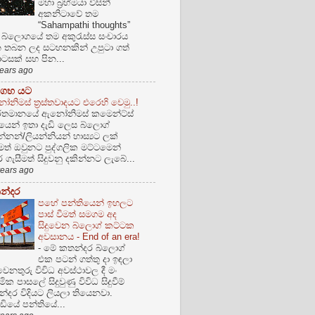
මහා බ්‍රහ්මයා විසින්
අකනිටාවේ තම
“Sahampathi thoughts”
 බ්ලොගයේ තම අකුරැස්ස සංචාරය
 තබන ලද සටහනකින් උපුටා ගත්
සක් සහ පින...
years ago
 ගහ යට
නිමස් ත්‍රස්තවාදයට එරෙහි වෙමු..!
්තමානයේ ඇනෝනිමස් කමෙන්ට්ස්
‍රයෙන් ඉතා දැඩි ලෙස බ්ලොග්
න්නන්/ලියන්නියන් හාස්‍යට ලක්
ීමත් ඔවුනට පුද්ගලික මට්ටමෙන්
 ගැසීමත් සිදුවනු දකින්නට ලැබේ...
years ago
න්දර
පහේ පන්තියෙන් ඉහලට
පාස් වීමත් සමගම අද
සිදුවෙන බ්ලොග් කට්ටක
අවසානය - End of an era!
-
මේ කතන්දර බ්ලොග්
එක පටන් ගත්තු දා ඉඳලා
වෙනතුරු විවිධ අවස්ථාවල දී මං
ාඨමික පාසලේ සිදුවුණු විවිධ සිදුවීම්
්දර විදියට ලියලා තියෙනවා.
ියේ පන්තියේ...