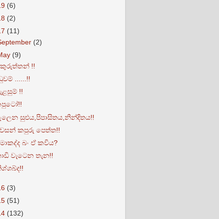
19
(6)
18
(2)
17
(11)
September
(2)
May
(9)
ුකුරුත්තන් !!
ුවම් ......!!
ැළසුම් !!
පුටෝ!!
ලෙන සුළුය,පිපාසිතය,නින්දිතය!!
වසන් කපුරු පෙත්ත!!
ොකද්ද බං ඒ කවිය?
ාඩි වැටෙන තැන!!
ිශ්ශබ්ද!!
16
(3)
15
(51)
14
(132)