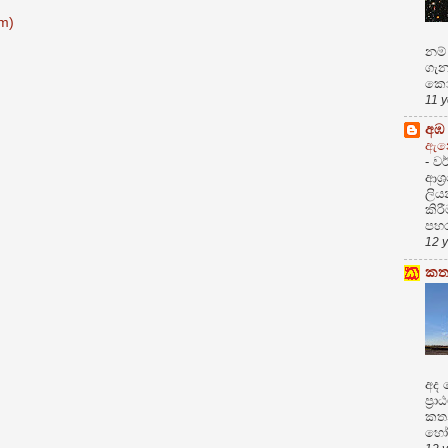
m)
නම්
ගැන
කොට
11 
අඹ
ඇනෝ
-
වර
ආශ්
ලිය
කිර
පහර
12 
කත
අද 
ප්‍ර
කතන
හෝඩ