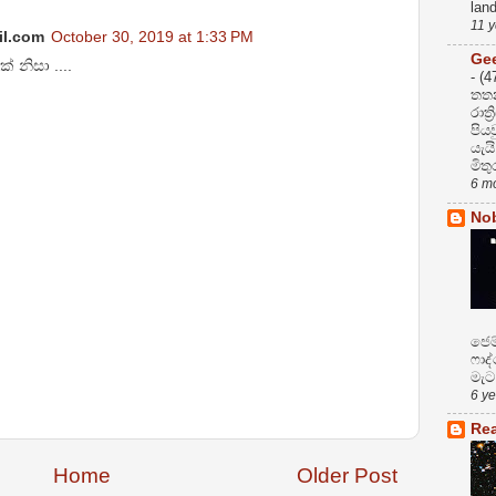
land
11 
il.com
October 30, 2019 at 1:33 PM
Gee
 නිසා ....
-
(4
තත
රාත
පිය
යැය
මිතු
6 m
No
ජෙම
ෆාද
මැට.
6 y
Re
Home
Older Post